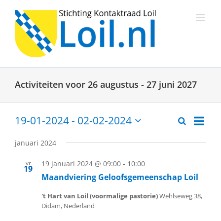
Ga
naar
inhoud
Activiteiten voor 26 augustus - 27 juni 2027
Activit
19-01-2024
 - 
02-02-2024
Zoeken
Activitei
Lijst
weerg
Selecteer
een
naviga
Zoeken
januari 2024
datum.
en
vr
19 januari 2024 @ 09:00
-
10:00
19
weergev
Maandviering Geloofsgemeenschap Loil
navigati
't Hart van Loil (voormalige pastorie)
Wehlseweg 38,
Didam, Nederland