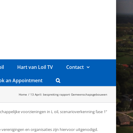
il
Hart van Loil TV
Contact
ok an Appointment
Home
13 April: bespreking rapport Gemeenschapsgebouwen
happelijke voorzieningen in L oil, scenarioverkenning fase 1”
verenigingen en organisaties zijn hiervoor uitgenodigd.