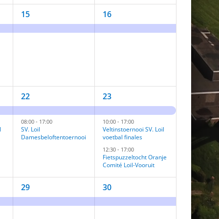
1
1
15
16
activiteit,
activiteit,
2
3
22
23
activiteiten,
activiteiten,
08:00
-
17:00
10:00
-
17:00
l
SV. Loil
Veltinstoernooi SV. Loil
Damesbeloftentoernooi
voetbal finales
12:30
-
17:00
Fietspuzzeltocht Oranje
Comité Loil-Vooruit
1
1
29
30
activiteit,
activiteit,