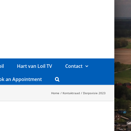
il
Hart van Loil TV
Contact
ok an Appointment
Home
Kontaktraad
Dorpsvisie 2023