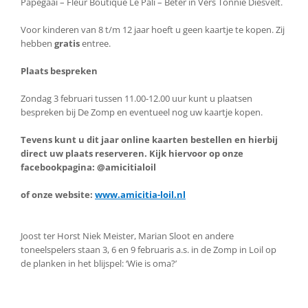
Papegaai – Fleur Boutique Le Pali – Beter in Vers Tonnie Diesvelt.
Voor kinderen van 8 t/m 12 jaar hoeft u geen kaartje te kopen. Zij
hebben
gratis
entree.
Plaats bespreken
Zondag 3 februari tussen 11.00-12.00 uur kunt u plaatsen
bespreken bij De Zomp en eventueel nog uw kaartje kopen.
Tevens kunt u dit jaar online kaarten bestellen en hierbij
direct uw plaats reserveren. Kijk hiervoor op onze
facebookpagina: @amicitialoil
of onze website:
www.amicitia-loil.nl
Joost ter Horst Niek Meister, Marian Sloot en andere
toneelspelers staan 3, 6 en 9 februaris a.s. in de Zomp in Loil op
de planken in het blijspel: ‘Wie is oma?’