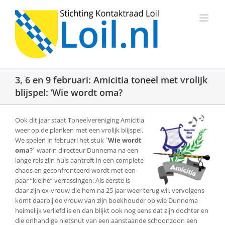
Ga
naar
inhoud
3, 6 en 9 februari: Amicitia toneel met vrolijk
blijspel: ‘Wie wordt oma?
Ook dit jaar staat Toneelvereniging Amicitia
weer op de planken met een vrolijk blijspel.
We spelen in februari het stuk
`Wie wordt
oma?´
waarin directeur Dunnema na een
lange reis zijn huis aantreft in een complete
chaos en geconfronteerd wordt met een
paar “kleine” verrassingen: Als eerste is
daar zijn ex-vrouw die hem na 25 jaar weer terug wil, vervolgens
komt daarbij de vrouw van zijn boekhouder op wie Dunnema
heimelijk verliefd is en dan blijkt ook nog eens dat zijn dochter en
die onhandige nietsnut van een aanstaande schoonzoon een