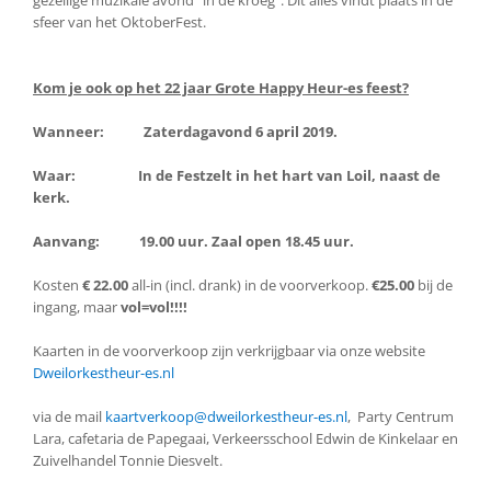
sfeer van het OktoberFest.
Kom je ook op het 22 jaar Grote Happy Heur-es feest?
Wanneer: Zaterdagavond 6 april 2019.
Waar: In de Festzelt in het hart van Loil, naast de
kerk.
Aanvang: 19.00 uur. Zaal open 18.45 uur.
Kosten
€ 22.00
all-in (incl. drank) in de voorverkoop.
€25.00
bij de
ingang, maar
vol=vol!!!!
Kaarten in de voorverkoop zijn verkrijgbaar via onze website
Dweilorkestheur-es.nl
via de mail
kaartverkoop@dweilorkestheur-es.nl
, Party Centrum
Lara, cafetaria de Papegaai, Verkeersschool Edwin de Kinkelaar en
Zuivelhandel Tonnie Diesvelt.