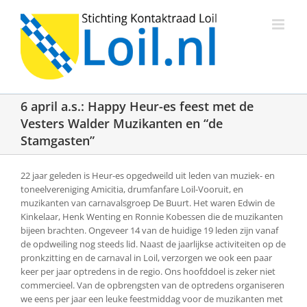
Ga
naar
inhoud
6 april a.s.: Happy Heur-es feest met de
Vesters Walder Muzikanten en “de
Stamgasten”
22 jaar geleden is Heur-es opgedweild uit leden van muziek- en
toneelvereniging Amicitia, drumfanfare Loil-Vooruit, en
muzikanten van carnavalsgroep De Buurt. Het waren Edwin de
Kinkelaar, Henk Wenting en Ronnie Kobessen die de muzikanten
bijeen brachten. Ongeveer 14 van de huidige 19 leden zijn vanaf
de opdweiling nog steeds lid. Naast de jaarlijkse activiteiten op de
pronkzitting en de carnaval in Loil, verzorgen we ook een paar
keer per jaar optredens in de regio. Ons hoofddoel is zeker niet
commercieel. Van de opbrengsten van de optredens organiseren
we eens per jaar een leuke feestmiddag voor de muzikanten met