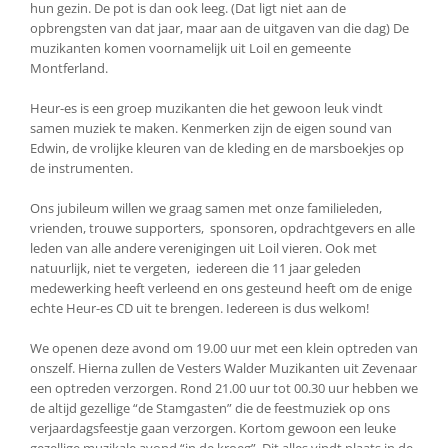
hun gezin. De pot is dan ook leeg. (Dat ligt niet aan de
opbrengsten van dat jaar, maar aan de uitgaven van die dag) De
muzikanten komen voornamelijk uit Loil en gemeente
Montferland.
Heur-es is een groep muzikanten die het gewoon leuk vindt
samen muziek te maken. Kenmerken zijn de eigen sound van
Edwin, de vrolijke kleuren van de kleding en de marsboekjes op
de instrumenten.
Ons jubileum willen we graag samen met onze familieleden,
vrienden, trouwe supporters, sponsoren, opdrachtgevers en alle
leden van alle andere verenigingen uit Loil vieren. Ook met
natuurlijk, niet te vergeten, iedereen die 11 jaar geleden
medewerking heeft verleend en ons gesteund heeft om de enige
echte Heur-es CD uit te brengen. Iedereen is dus welkom!
We openen deze avond om 19.00 uur met een klein optreden van
onszelf. Hierna zullen de Vesters Walder Muzikanten uit Zevenaar
een optreden verzorgen. Rond 21.00 uur tot 00.30 uur hebben we
de altijd gezellige “de Stamgasten” die de feestmuziek op ons
verjaardagsfeestje gaan verzorgen. Kortom gewoon een leuke
gezellige muzikale avond “in de kroeg”. Dit alles vindt plaats in de