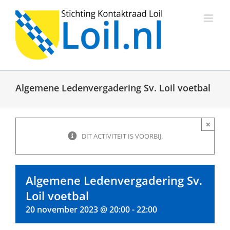
Ga
naar
inhoud
Algemene Ledenvergadering Sv. Loil voetbal
×
DIT ACTIVITEIT IS VOORBIJ.
Algemene Ledenvergadering Sv.
Loil voetbal
20 november 2023 @ 20:00
-
22:00