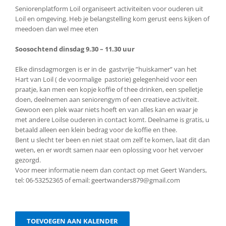
Seniorenplatform Loil organiseert activiteiten voor ouderen uit
Loil en omgeving. Heb je belangstelling kom gerust eens kijken of
meedoen dan wel mee eten
Soosochtend dinsdag 9.30 – 11.30 uur
Elke dinsdagmorgen is er in de gastvrije ”huiskamer” van het
Hart van Loil ( de voormalige pastorie) gelegenheid voor een
praatje, kan men een kopje koffie of thee drinken, een spelletje
doen, deelnemen aan seniorengym of een creatieve activiteit.
Gewoon een plek waar niets hoeft en van alles kan en waar je
met andere Loilse ouderen in contact komt. Deelname is gratis, u
betaald alleen een klein bedrag voor de koffie en thee.
Bent u slecht ter been en niet staat om zelf te komen, laat dit dan
weten, en er wordt samen naar een oplossing voor het vervoer
gezorgd.
Voor meer informatie neem dan contact op met Geert Wanders,
tel: 06-53252365 of email: geertwanders879@gmail.com
TOEVOEGEN AAN KALENDER