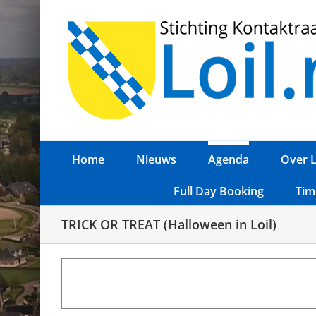
Ga
naar
inhoud
Home
Nieuws
Agenda
Over L
Full Day Booking
Tim
TRICK OR TREAT (Halloween in Loil)