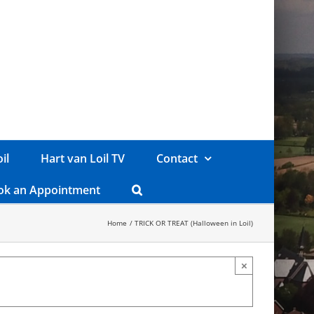
il
Hart van Loil TV
Contact
ok an Appointment
Home
TRICK OR TREAT (Halloween in Loil)
×