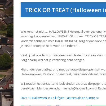
TRICK OR TREAT (Halloween in
Wie kent het niet….. HALLOWEEN!! Helemaal over gevlogen van
zaterdag 2 november van 18.00-21.00 uur een TRICK OR TREAT to
kinderen aanbellen met TRICK OR TREAT, zorg er dan voor dat 
je iets te snoepen hebt voor de kinderen.
Vind jij het ook leuk om verkleed aan de deur te staan, dan ma
Zorg daarbij wel dat je versiering hebt hangen.
Hieronder een plattegrond met de route die gelopen kan word
Hellekampweg, Pastoor Indenstraat, Benijnenhofstraat, Prins
Wij zouden het ontzettend leuk vinden als onze dorpsgenoten o
bereikbaar: Marloes Aernds: maernds@hotmail.com of Rachel
2024 10 Halloween in Loil (flyer Plaatsen als er ruimte is)