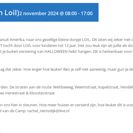
 Loil)
2 november 2024 @ 08:00
-
17:00
uit Amerika, naar ons gezellige kleine dorpje LOIL. Dit laten wij zeker nie
cht door LOIL voor kinderen tot 12 jaar. Het zou leuk zijn als jullie als d
je buiten versiering van HALLOWEEN hebt hangen. Dit is herkenbaar voor de 
g dat zeker. Hoe enger hoe leuker! Ben je zelf niet aanwezig, maar gun je de 
en. De straten aan de route: Wehlseweg, Weemstraat, Kapelstraat, Vendelie
es Irenestraat & Kloosterstraat.
ns hier in steunen. Hoe meer huizen er versierd zijn, hoe leuker dit is voor
 van de Camp: rachel_riemsdijk@live.nl