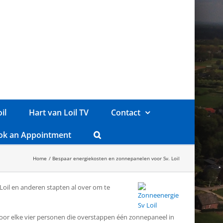
il
Hart van Loil TV
Contact
ok an Appointment
Home
Bespaar energiekosten en zonnepanelen voor Sv. Loil
Loil en anderen stapten al over om te
t voor elke vier personen die overstappen één zonnepaneel in