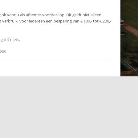
ok voor u als afnemer voordeel op. Dit geldt niet alleen
t verbruik, voor iedereen een besparing van € 100,- tot € 200,-
g tot niets.
1209