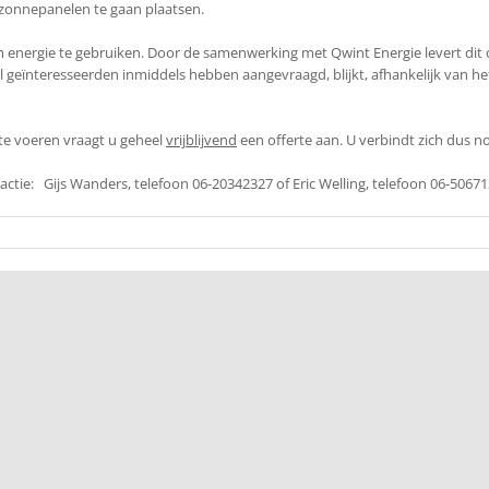
 zonnepanelen te gaan plaatsen.
m energie te gebruiken. Door de samenwerking met Qwint Energie levert dit o
el geïnteresseerden inmiddels hebben aangevraagd, blijkt, afhankelijk van he
te voeren vraagt u geheel
vrijblijvend
een offerte aan. U verbindt zich dus no
tie: Gijs Wanders, telefoon 06-20342327 of Eric Welling, telefoon 06-5067