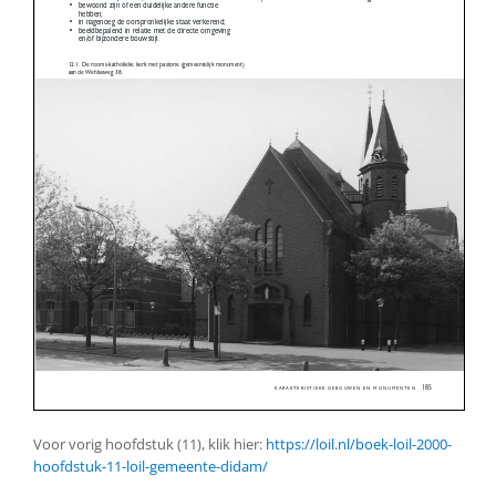
Voor vorig hoofdstuk (11), klik hier:
https://loil.nl/boek-loil-2000-
hoofdstuk-11-loil-gemeente-didam/