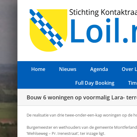
Ga
naar
inhoud
Home
Nieuws
Agenda
Over L
Full Day Booking
Tim
Bouw 6 woningen op voormalig Lara- terre
De realisatie van drie twee-onder-een-kap woningen op de h
Burgemeester en wethouders van de gemeente Montferlan
‘Wehlseweg – Pr. Irenestraat’, ter inzage ligt.