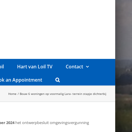
il
Hart van Loil TV
Contact
ok an Appointment
Home
Bouw 6 woningen op voormalig Lara- terrein stapje dichterbij
ber 2024
het ontwerpbesluit omgevingsvergunning