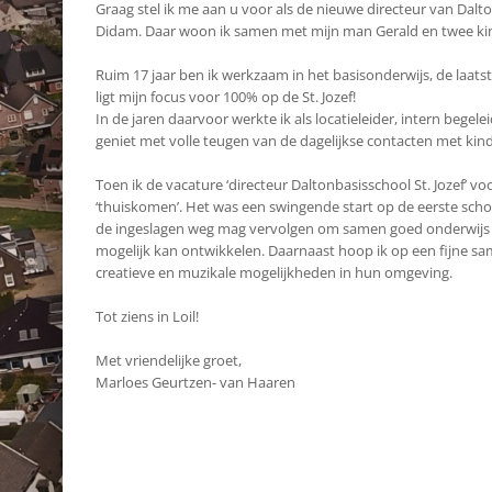
Graag stel ik me aan u voor als de nieuwe directeur van Dalt
Didam. Daar woon ik samen met mijn man Gerald en twee kinder
Ruim 17 jaar ben ik werkzaam in het basisonderwijs, de laats
ligt mijn focus voor 100% op de St. Jozef!
In de jaren daarvoor werkte ik als locatieleider, intern beg
geniet met volle teugen van de dagelijkse contacten met kind
Toen ik de vacature ‘directeur Daltonbasisschool St. Jozef’ v
‘thuiskomen’. Het was een swingende start op de eerste scho
de ingeslagen weg mag vervolgen om samen goed onderwijs nee
mogelijk kan ontwikkelen. Daarnaast hoop ik op een fijne sam
creatieve en muzikale mogelijkheden in hun omgeving.
Tot ziens in Loil!
Met vriendelijke groet,
Marloes Geurtzen- van Haaren