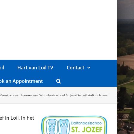
il
Hart van Loil TV
Contact
ok an Appointment
Geurtzen- van Haaren van Daltonbasisschool St. Jozef in Loil stelt zich voor
 in Loil. In het