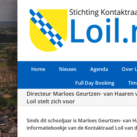
Ga
naar
inhoud
Home
Nieuws
Agenda
Over L
Full Day Booking
Tim
Directeur Marloes Geurtzen- van Haaren v
Loil stelt zich voor
Sinds dit schooljaar is Marloes Geurtzen- van Ha
informatieboekje van de Kontaktraad Loil van d