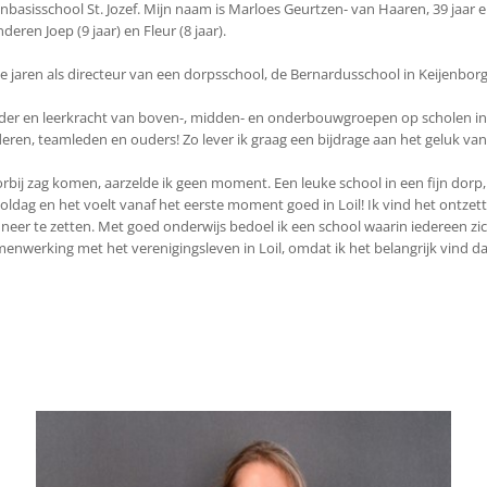
onbasisschool St. Jozef. Mijn naam is Marloes Geurtzen- van Haaren, 39 jaar 
en Joep (9 jaar) en Fleur (8 jaar).
te jaren als directeur van een dorpsschool, de Bernardusschool in Keijenbo
eleider en leerkracht van boven-, midden- en onderbouwgroepen op scholen in 
eren, teamleden en ouders! Zo lever ik graag een bijdrage aan het geluk va
oorbij zag komen, aarzelde ik geen moment. Een leuke school in een fijn dorp,
oldag en het voelt vanaf het eerste moment goed in Loil! Ik vind het ontze
r te zetten. Met goed onderwijs bedoel ik een school waarin iedereen zich v
enwerking met het verenigingsleven in Loil, omdat ik het belangrijk vind da