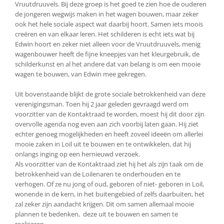
Vruutdruuvels. Bij deze groep is het goed te zien hoe de ouderen
de jongeren wegwijs maken in het wagen bouwen, maar zeker
ook het hele sociale aspect wat daarbij hoort. Samen iets moois
creëren en van elkaar leren. Het schilderen is echt iets wat bij
Edwin hoort en zeker niet alleen voor de Vruutdruuvels, menig
wagenbouwer heeft de fijne kneepjes van het kleurgebruik, de
schilderkunst en al het andere dat van belang is om een mooie
wagen te bouwen, van Edwin mee gekregen.
Uit bovenstaande blijkt de grote sociale betrokkenheid van deze
verenigingsman. Toen hij 2 jaar geleden gevraagd werd om
voorzitter van de Kontaktraad te worden, moest hij dit door zijn
overvolle agenda nog even aan zich voorbij laten gaan. Hij ziet
echter genoeg mogelijkheden en heeft zoveel ideeën om allerlei
mooie zaken in Loil uit te bouwen en te ontwikkelen, dat hij
onlangs inging op een hernieuwd verzoek.
Als voorzitter van de Kontaktraad ziet hij het als zijn taak om de
betrokkenheid van de Loilenaren te onderhouden en te
verhogen. Of ze nu jong of oud, geboren of niet- geboren in Loil,
wonende in de kern, in het buitengebied of zelfs daarbuiten, het
zal zeker zijn aandacht krijgen. Dit om samen allemaal mooie
plannen te bedenken, deze uit te bouwen en samen te
realiseren.