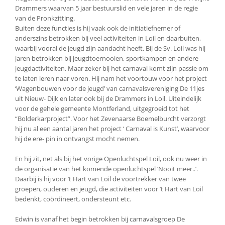
Drammers waarvan 5 jaar bestuurslid en vele jaren in de regie
van de Pronkzitting.
Buiten deze functies is hij vaak ook de initiatiefnemer of
anderszins betrokken bij veel activiteiten in Loil en daarbuiten,
waarbij vooral de jeugd zijn aandacht heeft. Bij de Sv. Loil was hij
jaren betrokken bij jeugdtoernooien, sportkampen en andere
jeugdactiviteiten. Maar zeker bij het carnaval komt zijn passie om
te laten leren naar voren. Hij nam het voortouw voor het project
‘Wagenbouwen voor de jeugd’ van carnavalsvereniging De 11jes
uit Nieuw- Dijk en later ook bij de Drammers in Loil. Uiteindelijk
voor de gehele gemeente Montferland, uitgegroeid tot het
“Bolderkarproject”. Voor het Zevenaarse Boemelburcht verzorgt
hij nu al een aantal jaren het project ‘ Carnaval is Kunst’, waarvoor
hij de ere- pin in ontvangst mocht nemen.
En hij zit, net als bij het vorige Openluchtspel Loil, ook nu weer in
de organisatie van het komende openluchtspel ‘Nooit meer..’.
Daarbij is hij voor ’t Hart van Loil de voortrekker van twee
groepen, ouderen en jeugd, die activiteiten voor ’t Hart van Loil
bedenkt, coördineert, ondersteunt etc.
Edwin is vanaf het begin betrokken bij carnavalsgroep De