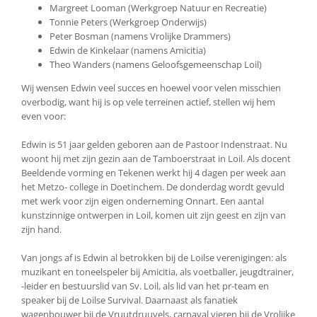
Margreet Looman (Werkgroep Natuur en Recreatie)
Tonnie Peters (Werkgroep Onderwijs)
Peter Bosman (namens Vrolijke Drammers)
Edwin de Kinkelaar (namens Amicitia)
Theo Wanders (namens Geloofsgemeenschap Loil)
Wij wensen Edwin veel succes en hoewel voor velen misschien
overbodig, want hij is op vele terreinen actief, stellen wij hem
even voor:
Edwin is 51 jaar gelden geboren aan de Pastoor Indenstraat. Nu
woont hij met zijn gezin aan de Tamboerstraat in Loil. Als docent
Beeldende vorming en Tekenen werkt hij 4 dagen per week aan
het Metzo- college in Doetinchem. De donderdag wordt gevuld
met werk voor zijn eigen onderneming Onnart. Een aantal
kunstzinnige ontwerpen in Loil, komen uit zijn geest en zijn van
zijn hand.
Van jongs af is Edwin al betrokken bij de Loilse verenigingen: als
muzikant en toneelspeler bij Amicitia, als voetballer, jeugdtrainer,
-leider en bestuurslid van Sv. Loil, als lid van het pr-team en
speaker bij de Loilse Survival. Daarnaast als fanatiek
wagenbouwer bij de Vruutdruuvels, carnaval vieren bij de Vrolijke