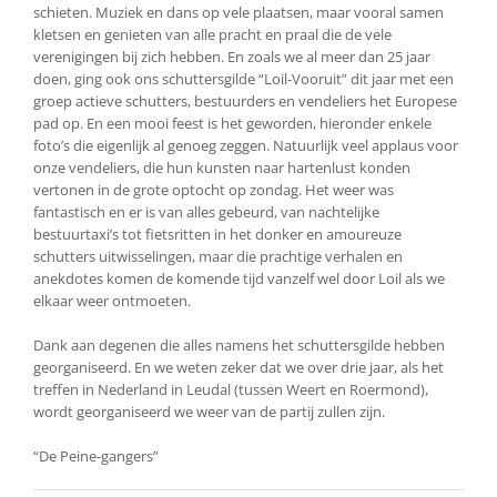
schieten. Muziek en dans op vele plaatsen, maar vooral samen
kletsen en genieten van alle pracht en praal die de vele
verenigingen bij zich hebben. En zoals we al meer dan 25 jaar
doen, ging ook ons schuttersgilde “Loil-Vooruit” dit jaar met een
groep actieve schutters, bestuurders en vendeliers het Europese
pad op. En een mooi feest is het geworden, hieronder enkele
foto’s die eigenlijk al genoeg zeggen. Natuurlijk veel applaus voor
onze vendeliers, die hun kunsten naar hartenlust konden
vertonen in de grote optocht op zondag. Het weer was
fantastisch en er is van alles gebeurd, van nachtelijke
bestuurtaxi’s tot fietsritten in het donker en amoureuze
schutters uitwisselingen, maar die prachtige verhalen en
anekdotes komen de komende tijd vanzelf wel door Loil als we
elkaar weer ontmoeten.
Dank aan degenen die alles namens het schuttersgilde hebben
georganiseerd. En we weten zeker dat we over drie jaar, als het
treffen in Nederland in Leudal (tussen Weert en Roermond),
wordt georganiseerd we weer van de partij zullen zijn.
“De Peine-gangers”