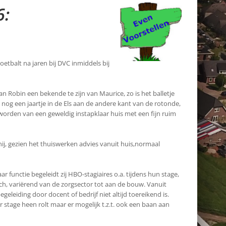
6:
etbalt na jaren bij DVC inmiddels bij
n Robin een bekende te zijn van Maurice, zo is het balletje
 nog een jaartje in de Els aan de andere kant van de rotonde,
eworden van een geweldig instapklaar huis met een fijn ruim
ij, gezien het thuiswerken advies vanuit huis,normaal
r functie begeleidt zij HBO-stagiaires o.a. tijdens hun stage,
ich, variërend van de zorgsector tot aan de bouw. Vanuit
geleiding door docent of bedrijf niet altijd toereikend is.
r stage heen rolt maar er mogelijk t.z.t. ook een baan aan