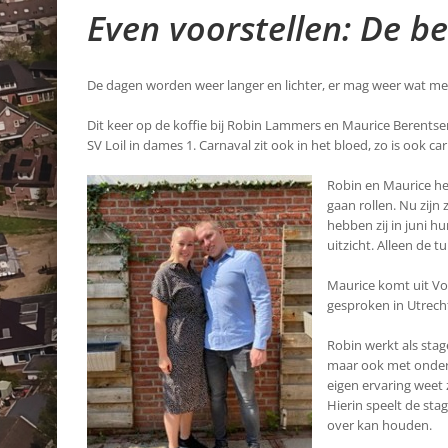
Even voorstellen:
De be
De dagen worden weer langer en lichter, er mag weer wat me
Dit keer op de koffie bij Robin Lammers en Maurice Berentsen
SV Loil in dames 1. Carnaval zit ook in het bloed, zo is ook ca
Robin en Maurice heb
gaan rollen. Nu zijn
hebben zij in juni h
uitzicht. Alleen de 
Maurice komt uit Vo
gesproken in Utrecht
Robin werkt als stag
maar ook met onderzo
eigen ervaring weet z
Hierin speelt de sta
over kan houden.