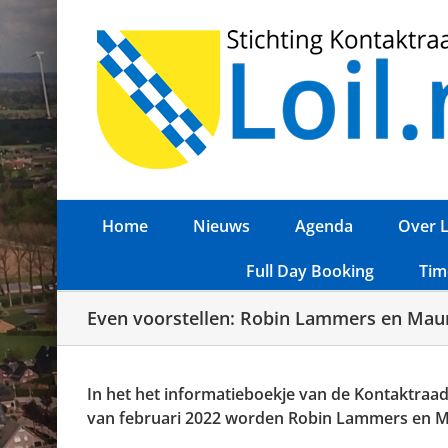
Ga
naar
inhoud
Home
Nieuws
Agenda
Over L
Full Day Booking
Tim
Even voorstellen: Robin Lammers en Mau
In het het informatieboekje van de Kontaktraad
van februari 2022 worden Robin Lammers en Ma