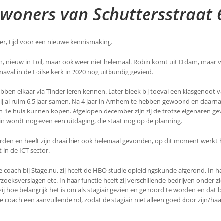
woners van Schuttersstraat 
er, tijd voor een nieuwe kennismaking.
, nieuw in Loil, maar ook weer niet helemaal. Robin komt uit Didam, maar vo
rnaval in de Loilse kerk in 2020 nog uitbundig gevierd.
ben elkaar via Tinder leren kennen. Later bleek bij toeval een klasgenoot va
 zij al ruim 6,5 jaar samen. Na 4 jaar in Arnhem te hebben gewoond en daarna
un 1e huis kunnen kopen. Afgelopen december zijn zij de trotse eigenaren g
tuin wordt nog even een uitdaging, die staat nog op de planning.
rden en heeft zijn draai hier ook helemaal gevonden, op dit moment werkt h
 in de ICT sector.
e coach bij Stage.nu, zij heeft de HBO studie opleidingskunde afgerond. In haa
eksverslagen etc. In haar functie heeft zij verschillende bedrijven onder z
ij hoe belangrijk het is om als stagiair gezien en gehoord te worden en dat be
ge coach een aanvullende rol, zodat de stagiair niet alleen goed door zijn/haa