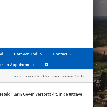
il
Hart van Loil TV
Contact
ok an Appointment
Home
Even voorstellen: Robin Lammers en Maurice Berentsen
teld. Karin Geven verzorgt dit. In de uitgave