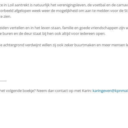
 in Loil aantrekt is natuurlijk het verenigingsleven, de voetbal en de carn
voorbeeld afgelopen week weer de mogelijkheid om aan te melden voor de S
e zien.
iden vertellen en in het leven staan, familie en goede vriendschappen zijn w
e buren en de deur staat bij hen ook altijd voor iedereen open.
e achtergrond verdwijnt willen zij ook zeker buurtmaken en meer mensen l
____
n in het volgende boekje? Neem dan contact op met Karin:
karingeven@kpnmail