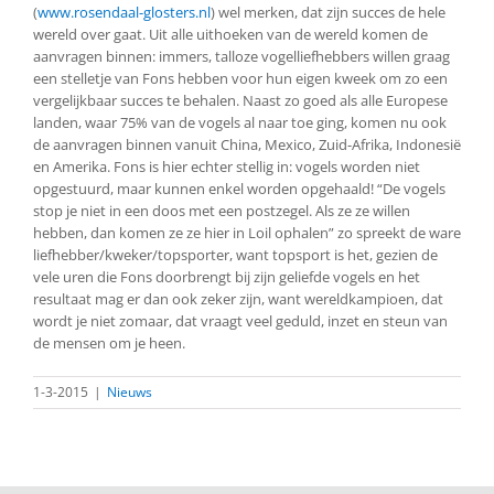
(
www.rosendaal-glosters.nl
) wel merken, dat zijn succes de hele
wereld over gaat. Uit alle uithoeken van de wereld komen de
aanvragen binnen: immers, talloze vogelliefhebbers willen graag
een stelletje van Fons hebben voor hun eigen kweek om zo een
vergelijkbaar succes te behalen. Naast zo goed als alle Europese
landen, waar 75% van de vogels al naar toe ging, komen nu ook
de aanvragen binnen vanuit China, Mexico, Zuid-Afrika, Indonesië
en Amerika. Fons is hier echter stellig in: vogels worden niet
opgestuurd, maar kunnen enkel worden opgehaald! “De vogels
stop je niet in een doos met een postzegel. Als ze ze willen
hebben, dan komen ze ze hier in Loil ophalen” zo spreekt de ware
liefhebber/kweker/topsporter, want topsport is het, gezien de
vele uren die Fons doorbrengt bij zijn geliefde vogels en het
resultaat mag er dan ook zeker zijn, want wereldkampioen, dat
wordt je niet zomaar, dat vraagt veel geduld, inzet en steun van
de mensen om je heen.
1-3-2015
|
Nieuws