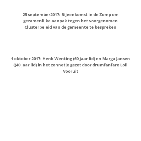
29 oktober 2017: Het ‘Ommetje Loil’, een wandelpad in en
rondom Loil, wordt geopend
13 november 2017: Koninklijke onderscheiding, zilveren
speld KNVB en Erelidmaatschap Sv Loil voor Eric Welling bij
zijn afscheid als voorzitter van Sv. Loil