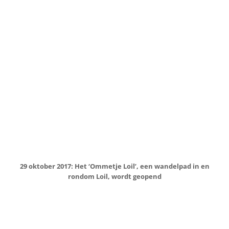
19 november 2017: Intocht Sinterklaas in Loil met dank aan
de Loilse ondernemers