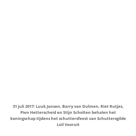
26 augustus 2017: Damesbeloftentoernooi Sv. Loil met
deelname van o.a. ADO Den Haag, PEC Zwolle en Borussia
Mönchengladbach. Op de foto een deel van de speelsters
aan de brunch
augustus 2017: Ter gelegenheid van 40 jaar Kontaktraad
verschijnt, als extra uitgave, een retro- uitgave van het
maandelijkse informatieboekje
9 september 2017: Loillands at the park, georganiseerd door
‘de Vrolijke Drammers’