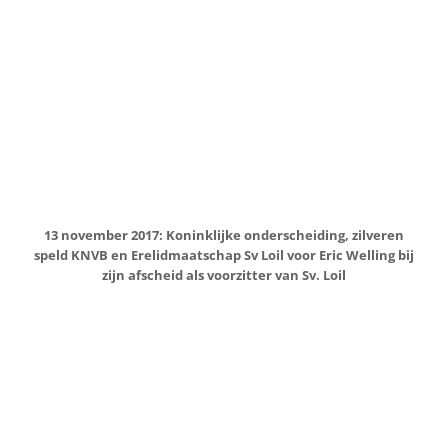
29 november 2017: Burgemeester De Baat met zijn
echtgenote op bezoek bij de Open Tafel van
Seniorenplatform Loil (SPOL)
2 december 2017: Sinterklaas op bezoek bij Sv. Loil
9 december 2017: Majorettes van Drumfanfare en