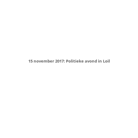
Majorettekorps Loil Vooruit behaalt de derde plaats op het
Nederlands kampioenschap
12-12-2017
|
Nieuws