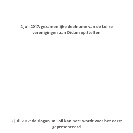
2 juli 2017: gezamenlijke deelname van de Loilse
verenigingen aan Didam op Stelten
2 juli 2017: de slogan ‘In Loil kan het!’ wordt voor het eerst
gepresenteerd
31 juli 2017: Luuk Jansen, Barry van Dulmen, Riet Rutjes,
Pien Hetterscheid en Stijn Scholten behalen het
koningschap tijdens het schuttersfeest van Schuttersgilde
Loil Vooruit