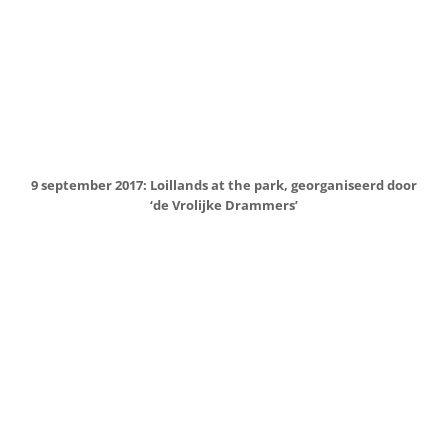
4 oktober 2017: Uitstapje van Seniorenplatform Loil (SPOL)
ter gelegenheid van het 6 jarig bestaan