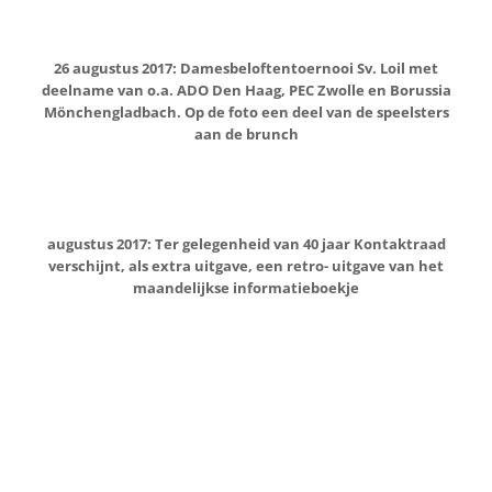
10 september 2017: Een gratis brunch voor 400 Loilenaren
bij gelegenheid van het 40 jarig bestaan van Kontaktraad
Loil. Met dank aan de Stichting ‘Pak An’ en de gemeente
Montferland voor hun bijdrage hiervoor
25 september2017: Bijeenkomst in de Zomp om
gezamenlijke aanpak tegen het voorgenomen
Clusterbeleid van de gemeente te bespreken
1 oktober 2017: Henk Wenting (60 jaar lid) en Marga Jansen
((40 jaar lid) in het zonnetje gezet door drumfanfare Loil
Vooruit