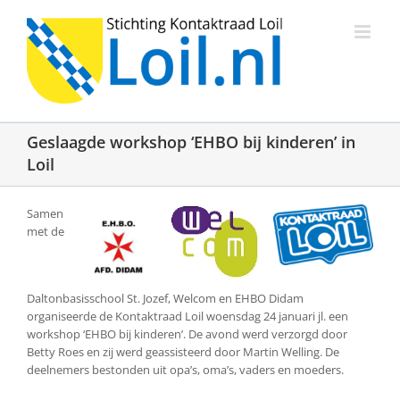
Ga
naar
inhoud
Geslaagde workshop ‘EHBO bij kinderen’ in
Loil
Samen
met de
Daltonbasisschool St. Jozef, Welcom en EHBO Didam
organiseerde de Kontaktraad Loil woensdag 24 januari jl. een
workshop ‘EHBO bij kinderen’. De avond werd verzorgd door
Betty Roes en zij werd geassisteerd door Martin Welling. De
deelnemers bestonden uit opa’s, oma’s, vaders en moeders.