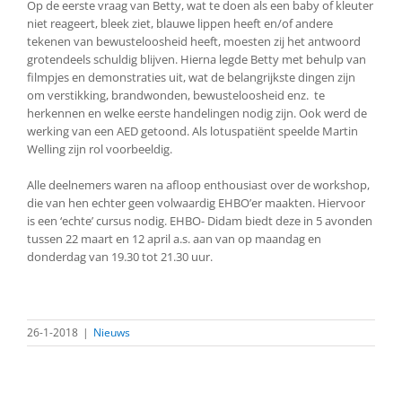
Op de eerste vraag van Betty, wat te doen als een baby of kleuter
niet reageert, bleek ziet, blauwe lippen heeft en/of andere
tekenen van bewusteloosheid heeft, moesten zij het antwoord
grotendeels schuldig blijven. Hierna legde Betty met behulp van
filmpjes en demonstraties uit, wat de belangrijkste dingen zijn
om verstikking, brandwonden, bewusteloosheid enz. te
herkennen en welke eerste handelingen nodig zijn. Ook werd de
werking van een AED getoond. Als lotuspatiënt speelde Martin
Welling zijn rol voorbeeldig.
Alle deelnemers waren na afloop enthousiast over de workshop,
die van hen echter geen volwaardig EHBO’er maakten. Hiervoor
is een ‘echte’ cursus nodig. EHBO- Didam biedt deze in 5 avonden
tussen 22 maart en 12 april a.s. aan van op maandag en
donderdag van 19.30 tot 21.30 uur.
26-1-2018
|
Nieuws