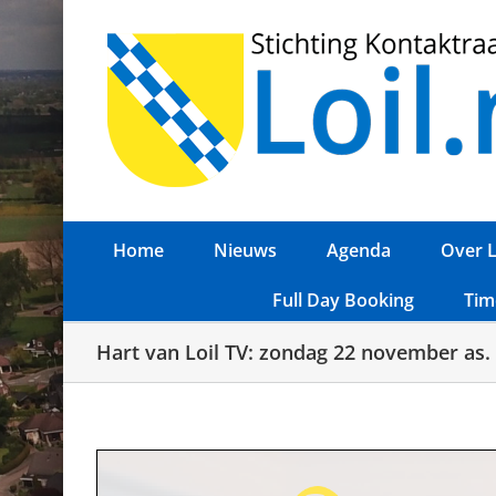
Ga
naar
inhoud
Home
Nieuws
Agenda
Over L
Full Day Booking
Tim
Hart van Loil TV: zondag 22 november as. 