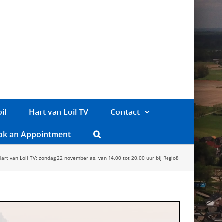
il
Hart van Loil TV
Contact
ok an Appointment
Hart van Loil TV: zondag 22 november as. van 14.00 tot 20.00 uur bij Regio8