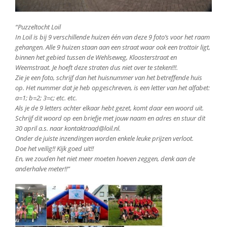
“Puzzeltocht Loil
In Loil is bij 9 verschillende huizen één van deze 9 foto’s voor het raam
gehangen. Alle 9 huizen staan aan een straat waar ook een trottoir ligt,
binnen het gebied tussen de Wehlseweg, Kloosterstraat en
Weemstraat. Je hoeft deze straten dus niet over te steken!!!.
Zie je een foto, schrijf dan het huisnummer van het betreffende huis
op. Het nummer dat je heb opgeschreven, is een letter van het alfabet:
a=1; b=2; 3=c; etc. etc.
Als je de 9 letters achter elkaar hebt gezet, komt daar een woord uit.
Schrijf dit woord op een briefje met jouw naam en adres en stuur dit
30 april a.s. naar kontaktraad@loil.nl.
Onder de juiste inzendingen worden enkele leuke prijzen verloot.
Doe het veilig!! Kijk goed uit!!
En, we zouden het niet meer moeten hoeven zeggen, denk aan de
anderhalve meter!!”