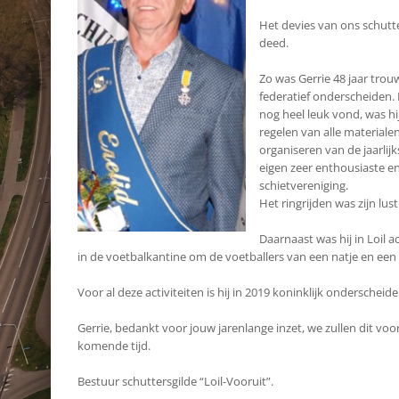
Het devies van ons schutte
deed.
Zo was Gerrie 48 jaar trouw
federatief onderscheiden.
nog heel leuk vond, was hi
regelen van alle materiale
organiseren van de jaarlij
eigen zeer enthousiaste en
schietvereniging.
Het ringrijden was zijn lus
Daarnaast was hij in Loil
in de voetbalkantine om de voetballers van een natje en een 
Voor al deze activiteiten is hij in 2019 koninklijk onderschei
Gerrie, bedankt voor jouw jarenlange inzet, we zullen dit vo
komende tijd.
Bestuur schuttersgilde “Loil-Vooruit”.