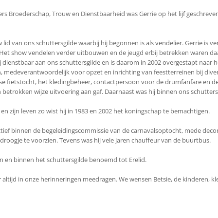
rs Broederschap, Trouw en Dienstbaarheid was Gerrie op het lijf geschreven en
 lid van ons schuttersgilde waarbij hij begonnen is als vendelier. Gerrie is v
 Het show vendelen verder uitbouwen en de jeugd erbij betrekken waren daar
j dienstbaar aan ons schuttersgilde en is daarom in 2002 overgestapt naar he
n, medeverantwoordelijk voor opzet en inrichting van feestterreinen bij diver
kse fietstocht, het kledingbeheer, contactpersoon voor de drumfanfare en de
 betrokken wijze uitvoering aan gaf. Daarnaast was hij binnen ons schutters
t en zijn leven zo wist hij in 1983 en 2002 het koningschap te bemachtigen.
 actief binnen de begeleidingscommissie van de carnavalsoptocht, mede de
droogje te voorzien. Tevens was hij vele jaren chauffeur van de buurtbus.
den en binnen het schuttersgilde benoemd tot Erelid.
or altijd in onze herinneringen meedragen. We wensen Betsie, de kinderen, kl