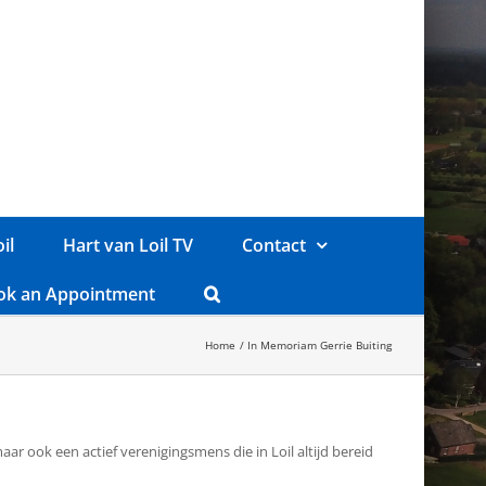
il
Hart van Loil TV
Contact
ok an Appointment
Home
In Memoriam Gerrie Buiting
aar ook een actief verenigingsmens die in Loil altijd bereid