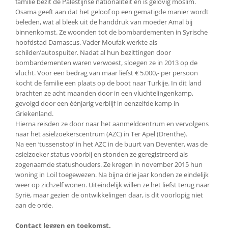
familie bezit de Palestijnse nationaliteit en is gelovig moslim.
Osama geeft aan dat het geloof op een gematigde manier wordt
beleden, wat al bleek uit de handdruk van moeder Amal bij
binnenkomst. Ze woonden tot de bombardementen in Syrische
hoofdstad Damascus. Vader Moufak werkte als
schilder/autospuiter. Nadat al hun bezittingen door
bombardementen waren verwoest, sloegen ze in 2013 op de
vlucht. Voor een bedrag van maar liefst € 5.000,- per persoon
kocht de familie een plaats op de boot naar Turkije. In dit land
brachten ze acht maanden door in een vluchtelingenkamp,
gevolgd door een éénjarig verblijf in eenzelfde kamp in
Griekenland.
Hierna reisden ze door naar het aanmeldcentrum en vervolgens
naar het asielzoekerscentrum (AZC) in Ter Apel (Drenthe).
Na een ‘tussenstop’ in het AZC in de buurt van Deventer, was de
asielzoeker status voorbij en stonden ze geregistreerd als
zogenaamde statushouders. Ze kregen in november 2015 hun
woning in Loil toegewezen. Na bijna drie jaar konden ze eindelijk
weer op zichzelf wonen. Uiteindelijk willen ze het liefst terug naar
Syrië, maar gezien de ontwikkelingen daar, is dit voorlopig niet
aan de orde.
Contact leggen en toekomst.