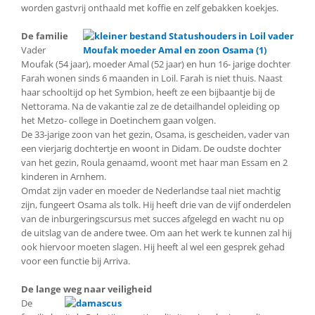
worden gastvrij onthaald met koffie en zelf gebakken koekjes.
De familie
Vader
Moufak (54 jaar), moeder Amal (52 jaar) en hun 16- jarige dochter
Farah wonen sinds 6 maanden in Loil. Farah is niet thuis. Naast
haar schooltijd op het Symbion, heeft ze een bijbaantje bij de
Nettorama. Na de vakantie zal ze de detailhandel opleiding op
het Metzo- college in Doetinchem gaan volgen.
De 33-jarige zoon van het gezin, Osama, is gescheiden, vader van
een vierjarig dochtertje en woont in Didam. De oudste dochter
van het gezin, Roula genaamd, woont met haar man Essam en 2
kinderen in Arnhem.
Omdat zijn vader en moeder de Nederlandse taal niet machtig
zijn, fungeert Osama als tolk. Hij heeft drie van de vijf onderdelen
van de inburgeringscursus met succes afgelegd en wacht nu op
de uitslag van de andere twee. Om aan het werk te kunnen zal hij
ook hiervoor moeten slagen. Hij heeft al wel een gesprek gehad
voor een functie bij Arriva.
De lange weg naar veiligheid
De