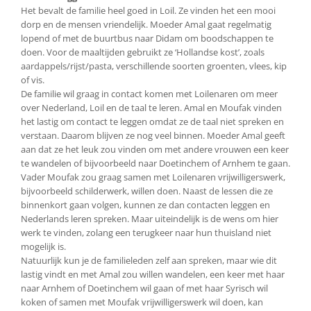
Het bevalt de familie heel goed in Loil. Ze vinden het een mooi
dorp en de mensen vriendelijk. Moeder Amal gaat regelmatig
lopend of met de buurtbus naar Didam om boodschappen te
doen. Voor de maaltijden gebruikt ze ‘Hollandse kost’, zoals
aardappels/rijst/pasta, verschillende soorten groenten, vlees, kip
of vis.
De familie wil graag in contact komen met Loilenaren om meer
over Nederland, Loil en de taal te leren. Amal en Moufak vinden
het lastig om contact te leggen omdat ze de taal niet spreken en
verstaan. Daarom blijven ze nog veel binnen. Moeder Amal geeft
aan dat ze het leuk zou vinden om met andere vrouwen een keer
te wandelen of bijvoorbeeld naar Doetinchem of Arnhem te gaan.
Vader Moufak zou graag samen met Loilenaren vrijwilligerswerk,
bijvoorbeeld schilderwerk, willen doen. Naast de lessen die ze
binnenkort gaan volgen, kunnen ze dan contacten leggen en
Nederlands leren spreken. Maar uiteindelijk is de wens om hier
werk te vinden, zolang een terugkeer naar hun thuisland niet
mogelijk is.
Natuurlijk kun je de familieleden zelf aan spreken, maar wie dit
lastig vindt en met Amal zou willen wandelen, een keer met haar
naar Arnhem of Doetinchem wil gaan of met haar Syrisch wil
koken of samen met Moufak vrijwilligerswerk wil doen, kan