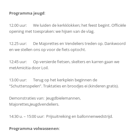
Programma jeugd
:
12.00 uur: We luiden de kerkklokken; het feest begint. Officiële
opening met toespraken: we hijsen van de vlag.
12.25 uur: De Majorettes en Vendeliers treden op. Dankwoord
en we stellen ons op voor de fiets optocht.
12:45 uur: Op versierde fietsen, skelters en karren gaan we
metAmicitia door Loil.
13.00 uur: Terug op het kerkplein beginnen de
“Schuttersspelen”. Traktaties en broodjes ei (kinderen gratis).
Demonstraties van: Jeugdbielemannen,
Majorettes,Jeugdvendeliers.
14:30 u. – 15:00 uur: Prijsuitreiking en ballonnenwedstrijd.
Programma volwassenen
: