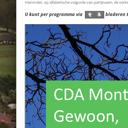
Hieronder, op alfabetische volgorde van partijnaam, de ver
U kunt per programma via
bladeren t