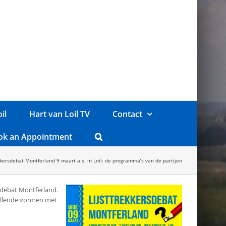
il
Hart van Loil TV
Contact
ok an Appointment
kkersdebat Montferland 9 maart a.s. in Loil: de programma’s van de partijen
sdebat Montferland.
hillende vormen met