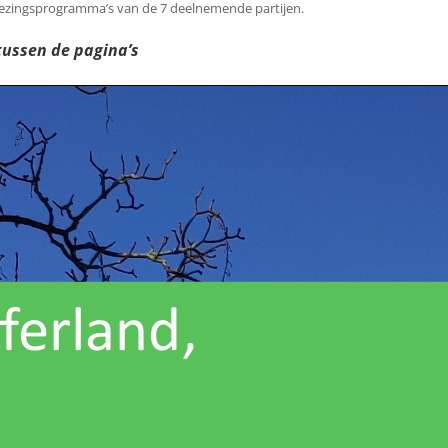
kiezingsprogramma’s van de 7 deelnemende partijen.
ussen de pagina’s