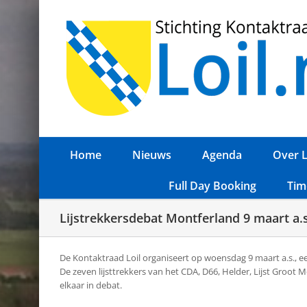
Ga
naar
inhoud
Home
Nieuws
Agenda
Over L
Full Day Booking
Tim
Lijstrekkersdebat Montferland 9 maart a.s
De Kontaktraad Loil organiseert op woensdag 9 maart a.s., 
De zeven lijsttrekkers van het CDA, D66, Helder, Lijst Groo
elkaar in debat.