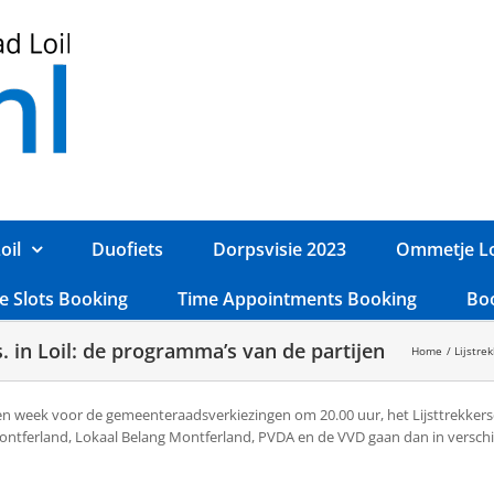
oil
Duofiets
Dorpsvisie 2023
Ommetje Lo
e Slots Booking
Time Appointments Booking
Bo
. in Loil: de programma’s van de partijen
Home
Lijstre
een week voor de gemeenteraadsverkiezingen om 20.00 uur, het Lijsttrekker
t Montferland, Lokaal Belang Montferland, PVDA en de VVD gaan dan in versc