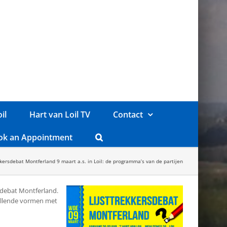
il
Hart van Loil TV
Contact
ok an Appointment
kkersdebat Montferland 9 maart a.s. in Loil: de programma’s van de partijen
sdebat Montferland.
hillende vormen met