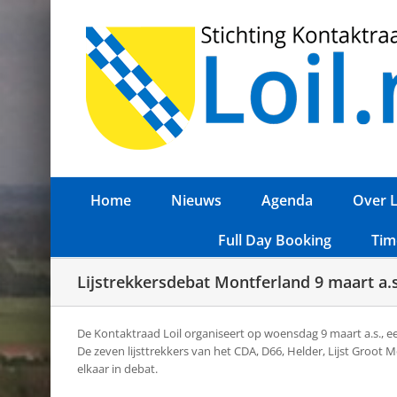
Ga
naar
inhoud
Home
Nieuws
Agenda
Over L
Full Day Booking
Tim
Lijstrekkersdebat Montferland 9 maart a.s
De Kontaktraad Loil organiseert op woensdag 9 maart a.s., 
De zeven lijsttrekkers van het CDA, D66, Helder, Lijst Groo
elkaar in debat.