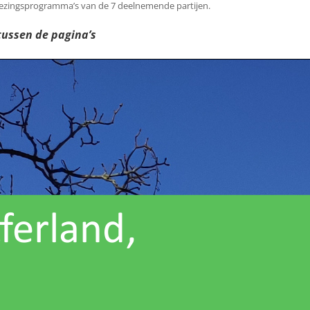
kiezingsprogramma’s van de 7 deelnemende partijen.
ussen de pagina’s