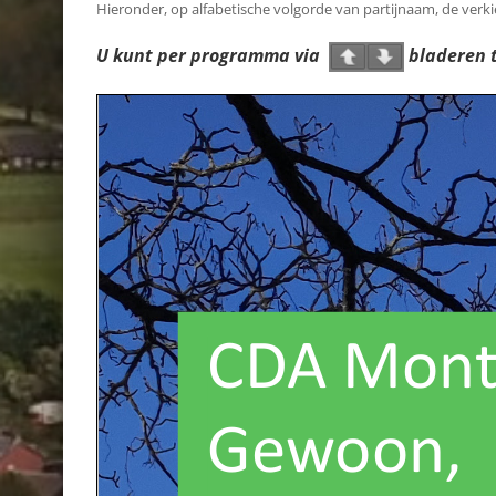
Hieronder, op alfabetische volgorde van partijnaam, de ver
U kunt per programma via
bladeren t