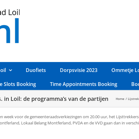
oil
Duofiets
Dorpsvisie 2023
Ommetje Lo
e Slots Booking
Time Appointments Booking
Bo
. in Loil: de programma’s van de partijen
Home
Lijstre
een week voor de gemeenteraadsverkiezingen om 20.00 uur, het Lijsttrekker
t Montferland, Lokaal Belang Montferland, PVDA en de VVD gaan dan in versc