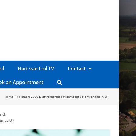
il
Hart van Loil TV
Contact
ok an Appointment
Home
11 maart 2026 Lijsttrekkersdebat gemeente Montferland in Loil
nd.
gemaakt?