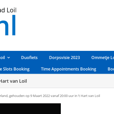
oil
Duofiets
Dorpsvisie 2023
Ommetje Lo
e Slots Booking
Time Appointments Booking
Bo
Hart van Loil
land, gehouden op 9 Maart 2022 vanaf 20:00 uur in ’t Hart van Loil