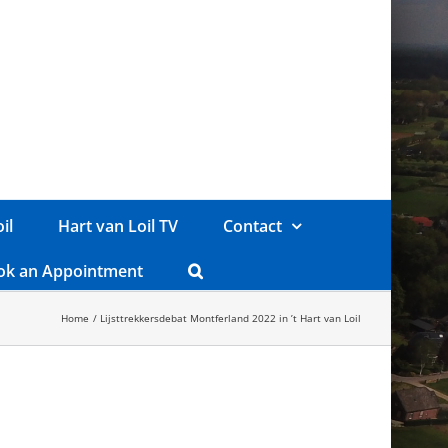
il
Hart van Loil TV
Contact
ok an Appointment
Home
Lijsttrekkersdebat Montferland 2022 in ’t Hart van Loil