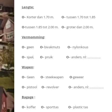
Lengte:
O
– Korter dan 1.70 m.
O
– tussen 1.70 tot 1.85
O
-tussen 1.85 tot 2.00 m.
O
– groter dan 2.00 m.
Vermomming
:
O
– geen
O-
bivakmuts
O
– nylonkous
O
– sjaal,
O
– pruik
O
– anders, nl: …………….
Wapen
:
O
– Geen
O
– steekwapen
O
-geweer
O
– pistool
O
– revolver
O
– anders, nl: ……………..
Bagage
:
O
– koffer
O
– sporttas
O
– plastic tas