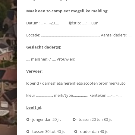
Maak een zo compleet mogelijke melding
:
Datum
: ….-….-20….
Tijdstip
: ….:…. uur
Locatie
: …………………………………………………..
Aantal daders
: ….
Geslacht dader(s)
:
…. man(nen) / …. Vrouw(en)
Vervoer
:
lopend / damesfiets/herenfiets/scooter/brommer/auto
kleur ……………., merk/type………….., kenteken ….-….-….
Leeftijd
:
O
– jonger dan 20 jr.
O
– tussen 20 ten 30 jr.
O
– tussen 30 tot 40 jr.
O
– ouder dan 40 jr.