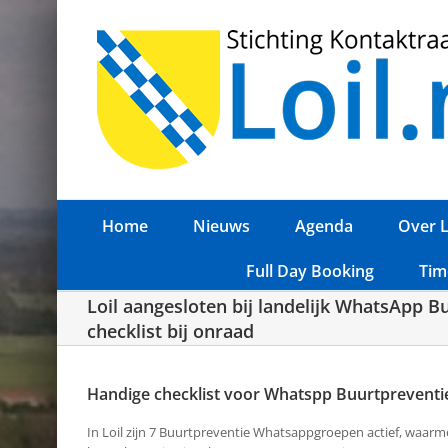
Ga
naar
inhoud
Home
Nieuws
Agenda
Over L
Full Day Booking
Tim
Loil aangesloten bij landelijk WhatsApp 
checklist bij onraad
Handige checklist voor Whatspp Buurtpreventi
In Loil zijn 7 Buurtpreventie Whatsappgroepen actief, waarmee d