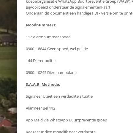
koepelorganisatie WhatsApp Buurtpreventie Groep (WABP). Op
Bijvoorbeeld onderstaande Signalementenkaart.
Onderaan dit document een handige PDF- versie om te print
Noodnummers
:
112 Alarmnummer spoed
0900 – 8844 Geen spoed, wel politie
144 Dierenpolitie
0900 – 0245 Dierenambulance
S.A.A.R. Methode
:
Signaleer U ziet een verdachte situatie
Alarmeer Bel 112
App Meld via WhatsApp Buurtpreventie groep
Reageer Indien mogelijk naar verdachte