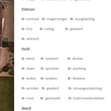
Postuur
:
O
– normaal
O
– mager/tenger
O
– slungelachtig
O
– fors
O
– vadsig
O
– gespierd
O
– atletisch.
Huid
:
O
– blank
O
– Aziatisch
O
– donker
O
– zwart
O
– sproeten
O
– puisterig
O
– bulten
O
– wratten
O
– littekens
O
– wonden
O
– geaderd
O
– tatoeages/piercings
O
– rood
O
– gerimpeld
O
– huid/moedervlekken
Mond
: