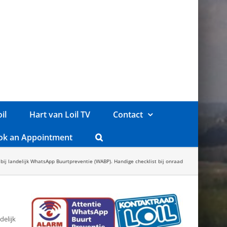
il
Hart van Loil TV
Contact
ok an Appointment
 bij landelijk WhatsApp Buurtpreventie (WABP). Handige checklist bij onraad
delijk