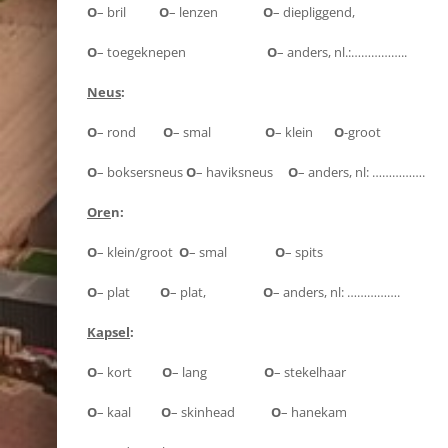
O
– bril
O
– lenzen
O
– diepliggend,
O
– toegeknepen
O
– anders, nl.:……………..
Neus
:
O
– rond
O
– smal
O
– klein
O
-groot
O
– boksersneus
O
– haviksneus
O
– anders, nl: …………….
Ore
n:
O
– klein/groot
O
– smal
O
– spits
O
– plat
O
– plat,
O
– anders, nl: …………….
Kapsel
:
O
– kort
O
– lang
O
– stekelhaar
O
– kaal
O
– skinhead
O
– hanekam