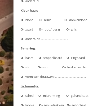
O
– anders, nl …………..
Kleur haar:
O
– blond
O
– bruin
O
– donkerblond
O
– zwart
O
– rood/rossig
O
– grijs
O
– anders, nl: ……………………………..
Beharing
:
O
– baard
O
– stoppelbaard
O
– ringbaard
O
– sik
O
– snor
O
– bakkebaarden
O
– vorm wenkbrauwen: …………………………………
Lichamelijk
:
O
– scheel
O
– misvorming
O
– gehandicapt
O
– loopje
O
– zenuwtrekken
O
– gebocheld