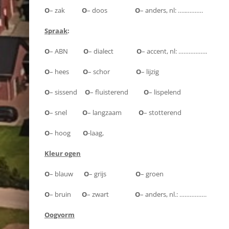
O
– zak
O
– doos
O
– anders, nl: …..……….
Spraak
:
O
– ABN
O
– dialect
O
– accent, nl: ……………..
O
– hees
O
– schor
O
– lijzig
O
– sissend
O
– fluisterend
O
– lispelend
O
– snel
O
– langzaam
O
– stotterend
O
– hoog
O
-laag,
Kleur ogen
O
– blauw
O
– grijs
O
– groen
O
– bruin
O
– zwart
O
– anders, nl.: …………….
Oogvorm