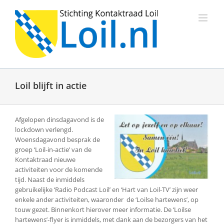
Ga
naar
inhoud
Loil blijft in actie
Afgelopen dinsdagavond is de
lockdown verlengd.
Woensdagavond besprak de
groep ‘Loil-in-actie’ van de
Kontaktraad nieuwe
activiteiten voor de komende
tijd. Naast de inmiddels
gebruikelijke ‘Radio Podcast Loil’ en ‘Hart van Loil-TV’ zijn weer
enkele ander activiteiten, waaronder de ‘Loilse hartewens’, op
touw gezet. Binnenkort hierover meer informatie. De ‘Loilse
hartewens’-flyer is inmiddels, met dank aan de bezorgers van het