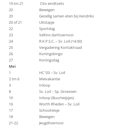
19 tm 21
Cito eindtoets
20
Bewegen
20
Gezellig samen eten bij Hendriks
20 of 21
Uitstapje
22
Sportdag
23
Veltins darttoernooi
24
R.K.P.S.C. – Sv. Loil (14.00)
25
Vergadering Kontaktraad
26
Koningsbingo
27
Koningsdag
Mei
1
HC ’03 – Sv. Loil
2 tm 6
Meivakantie
3
Inloop
8
Sv. Loil – Sp. Groessen
10
Inloop (Buurtwijsjes)
16
Worth Rheden – Sv. Loil
17
Schoolreisje
18
Bewegen
21-22
Jeugdtoernooi