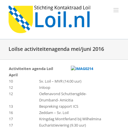
Ga
naar
inhoud
Loilse activiteitenagenda mei/juni 2016
Activiteiten agenda Loil
April
10
Sv. Loil – MVR (14.00 uur)
12
Inloop
12
Oefenavond Schuttersgilde-
Drumband- Amicitia
13
Bespreking rapport ICS
16
Zeddam – Sv. Loil
17
Kringdag Montferland bij Wilhelmina
17
Eucharistieviering (9.30 uur)