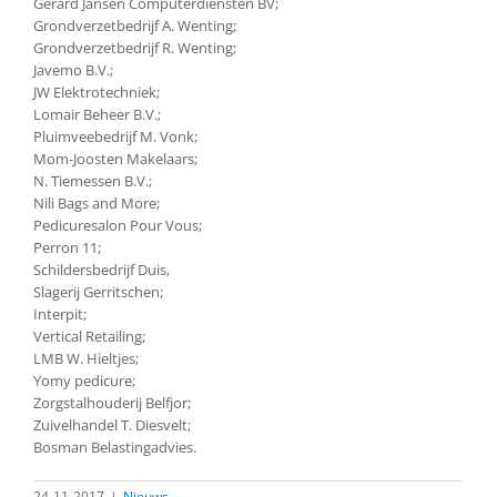
Gerard Jansen Computerdiensten BV;
Grondverzetbedrijf A. Wenting;
Grondverzetbedrijf R. Wenting;
Javemo B.V.;
JW Elektrotechniek;
Lomair Beheer B.V.;
Pluimveebedrijf M. Vonk;
Mom-Joosten Makelaars;
N. Tiemessen B.V.;
Nili Bags and More;
Pedicuresalon Pour Vous;
Perron 11;
Schildersbedrijf Duis,
Slagerij Gerritschen;
Interpit;
Vertical Retailing;
LMB W. Hieltjes;
Yomy pedicure;
Zorgstalhouderij Belfjor;
Zuivelhandel T. Diesvelt;
Bosman Belastingadvies.
24-11-2017
|
Nieuws