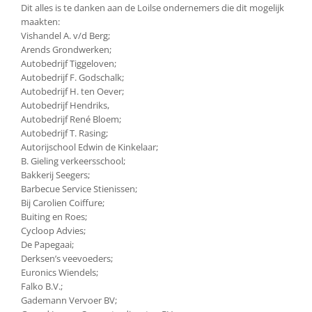
Dit alles is te danken aan de Loilse ondernemers die dit mogelijk
maakten:
Vishandel A. v/d Berg;
Arends Grondwerken;
Autobedrijf Tiggeloven;
Autobedrijf F. Godschalk;
Autobedrijf H. ten Oever;
Autobedrijf Hendriks,
Autobedrijf René Bloem;
Autobedrijf T. Rasing;
Autorijschool Edwin de Kinkelaar;
B. Gieling verkeersschool;
Bakkerij Seegers;
Barbecue Service Stienissen;
Bij Carolien Coiffure;
Buiting en Roes;
Cycloop Advies;
De Papegaai;
Derksen’s veevoeders;
Euronics Wiendels;
Falko B.V.;
Gademann Vervoer BV;