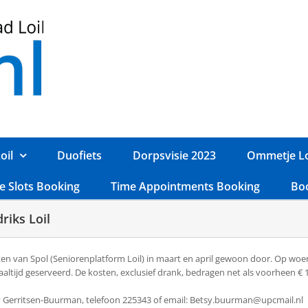
oil
Duofiets
Dorpsvisie 2023
Ommetje Lo
e Slots Booking
Time Appointments Booking
Bo
riks Loil
Eten van Spol (Seniorenplatform Loil) in maart en april gewoon door. Op wo
tijd geserveerd. De kosten, exclusief drank, bedragen net als voorheen € 1
y Gerritsen-Buurman, telefoon 225343 of email: Betsy.buurman@upcmail.nl