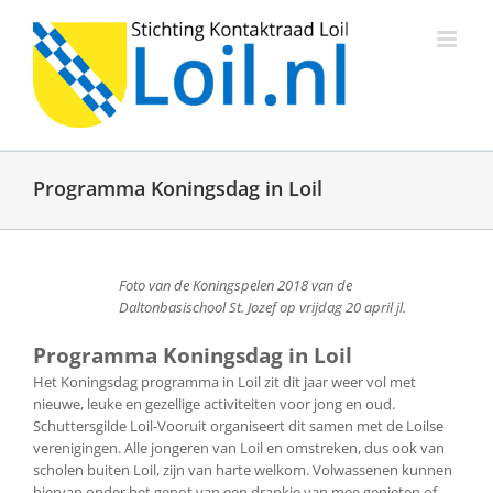
Ga
naar
inhoud
Programma Koningsdag in Loil
Foto van de Koningspelen 2018 van de
Daltonbasischool St. Jozef op vrijdag 20 april jl.
Programma Koningsdag in Loil
Het Koningsdag programma in Loil zit dit jaar weer vol met
nieuwe, leuke en gezellige activiteiten voor jong en oud.
Schuttersgilde Loil-Vooruit organiseert dit samen met de Loilse
verenigingen. Alle jongeren van Loil en omstreken, dus ook van
scholen buiten Loil, zijn van harte welkom. Volwassenen kunnen
hiervan onder het genot van een drankje van mee genieten of