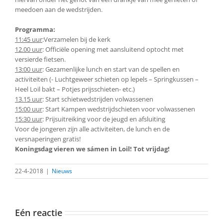
meedoen aan de wedstrijden.
Programma:
11:45 uur
:Verzamelen bij de kerk
12.00 uur
: Officiële opening met aansluitend optocht met
versierde fietsen.
13:00 uur
: Gezamenlijke lunch en start van de spellen en
activiteiten (- Luchtgeweer schieten op lepels – Springkussen –
Heel Loil bakt – Potjes prijsschieten- etc.)
13.15 uur
: Start schietwedstrijden volwassenen
15:00 uur
: Start Kampen wedstrijdschieten voor volwassenen
15:30 uur
: Prijsuitreiking voor de jeugd en afsluiting
Voor de jongeren zijn alle activiteiten, de lunch en de
versnaperingen gratis!
Koningsdag vieren we sámen in Loil! Tot vrijdag!
22-4-2018
|
Nieuws
Eén reactie