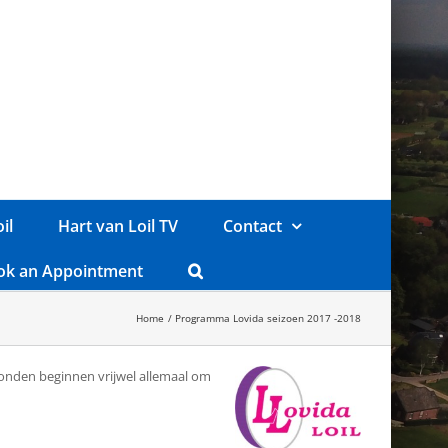
il
Hart van Loil TV
Contact
ok an Appointment
Home
Programma Lovida seizoen 2017 -2018
onden beginnen vrijwel allemaal om