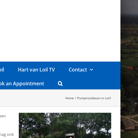
il
Hart van Loil TV
Contact
ok an Appointment
Home
Pumptrackbaan in Loil!
 een
 mag ook