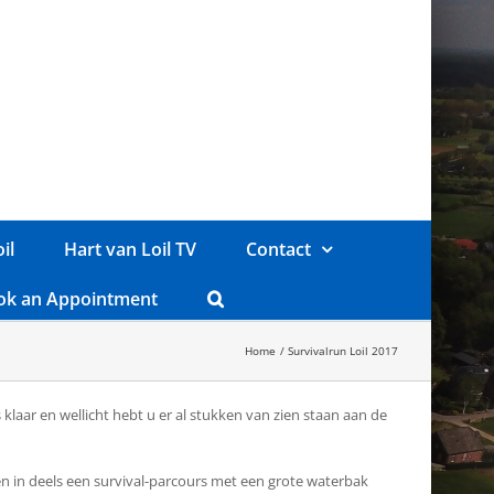
il
Hart van Loil TV
Contact
ok an Appointment
Home
Survivalrun Loil 2017
 klaar en wellicht hebt u er al stukken van zien staan aan de
n in deels een survival-parcours met een grote waterbak