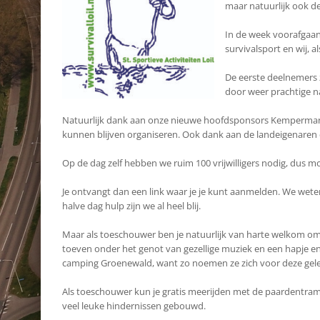
maar natuurlijk ook de
In de week voorafgaan
survivalsport en wij, 
De eerste deelnemers z
door weer prachtige na
Natuurlijk dank aan onze nieuwe hoofdsponsors Kemperman 
kunnen blijven organiseren. Ook dank aan de landeigenaren 
Op de dag zelf hebben we ruim 100 vrijwilligers nodig, dus moch
Je ontvangt dan een link waar je je kunt aanmelden. We weten 
halve dag hulp zijn we al heel blij.
Maar als toeschouwer ben je natuurlijk van harte welkom om
toeven onder het genot van gezellige muziek en een hapje en
camping Groenewald, want zo noemen ze zich voor deze gelege
Als toeschouwer kun je gratis meerijden met de paardentram v
veel leuke hindernissen gebouwd.