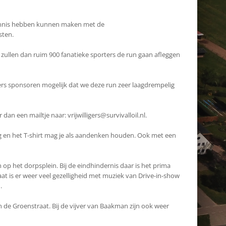
 kennis hebben kunnen maken met de
sten.
 zullen dan ruim 900 fanatieke sporters de run gaan afleggen
s sponsoren mogelijk dat we deze run zeer laagdrempelig
dan een mailtje naar: vrijwilligers@survivalloil.nl.
ring en het T-shirt mag je als aandenken houden. Ook met een
p het dorpsplein. Bij de eindhindernis daar is het prima
t is er weer veel gezelligheid met muziek van Drive-in-show
.
 de Groenstraat. Bij de vijver van Baakman zijn ook weer