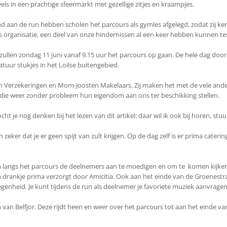
els in een prachtige sfeermarkt met gezellige zitjes en kraampjes.
d aan de run hebben scholen het parcours als gymles afgelegd, zodat zij
als organisatie, een deel van onze hindernissen al een keer hebben kunnen te
ullen zondag 11 juni vanaf 9.15 uur het parcours op gaan. De hele dag door
tuur stukjes in het Loilse buitengebied.
Verzekeringen en Mom-Joosten Makelaars. Zij maken het met de vele ander
die weer zonder probleem hun eigendom aan ons ter beschikking stellen.
t je nog denken bij het lezen van dit artikel: daar wil ik ook bij horen, stuur 
zeker dat je er geen spijt van zult krijgen. Op de dag zelf is er prima cate
 langs het parcours de deelnemers aan te moedigen en om te komen kijken o
 drankje prima verzorgt door Amicitia. Ook aan het einde van de Groenestraa
nheid. Je kunt tijdens de run als deelnemer je favoriete muziek aanvragen
an Belfjor. Deze rijdt heen en weer over het parcours tot aan het einde van