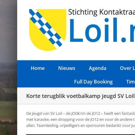
Ga
naar
inhoud
Home
Nieuws
Agenda
Over L
Full Day Booking
Tim
Korte terugblik voetbalkamp jeugd SV Loil 
De jeugd van SV Loil – de JO08 tm de JO12 – heeft een fanta
met karaoke, een dropping voor de JO12 en voor de andere t
allen. Teamleiding, vrijwilligers en sponsoren bedankt voor jul