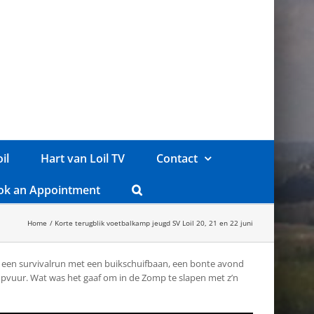
il
Hart van Loil TV
Contact
ok an Appointment
Home
Korte terugblik voetbalkamp jeugd SV Loil 20, 21 en 22 juni
er een survivalrun met een buikschuifbaan, een bonte avond
mpvuur. Wat was het gaaf om in de Zomp te slapen met z’n