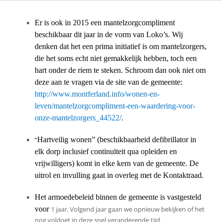
Er is ook in 2015 een mantelzorgcompliment
beschikbaar dit jaar in de vorm van Loko’s. Wij
denken dat het een prima initiatief is om mantelzorgers,
die het soms echt niet gemakkelijk hebben, toch een
hart onder de riem te steken. Schroom dan ook niet om
deze aan te vragen via de site van de gemeente:
http://www.montferland.info/wonen-en-
leven/mantelzorgcompliment-een-waardering-voor-
onze-mantelzorgers_44522/
.
“
Hartveilig wonen” (beschikbaarheid defibrillator in
elk dorp inclusief continuïteit qua opleiden en
vrijwilligers) komt in elke kern van de gemeente. De
uitrol en invulling gaat in overleg met de Kontaktraad.
Het armoedebeleid binnen de gemeente is vastgesteld
voor
1 jaar. Volgend jaar gaan we opnieuw bekijken of het
nog voldoet in deze snel veranderende tijd.