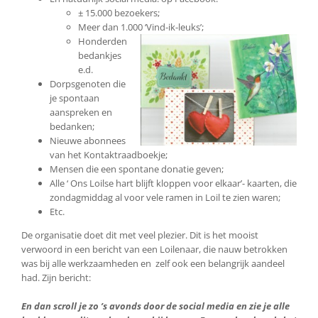
± 15.000 bezoekers;
Meer dan 1.000 ‘Vind-ik-leuks’;
Honderden
bedankjes
e.d.
Dorpsgenoten die
je spontaan
aanspreken en
bedanken;
Nieuwe abonnees
van het Kontaktraadboekje;
Mensen die een spontane donatie geven;
Alle ‘ Ons Loilse hart blijft kloppen voor elkaar’- kaarten, die
zondagmiddag al voor vele ramen in Loil te zien waren;
Etc.
De organisatie doet dit met veel plezier. Dit is het mooist
verwoord in een bericht van een Loilenaar, die nauw betrokken
was bij alle werkzaamheden en zelf ook een belangrijk aandeel
had. Zijn bericht:
En dan scroll je zo ’s avonds door de social media en zie je alle