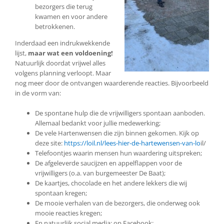
bezorgers die terug
kwamen en voor andere
betrokkenen.
Inderdaad een indrukwekkende
lijst,
maar wat een voldoening!
Natuurlijk doordat vrijwel alles
volgens planning verloopt. Maar
nog meer door de ontvangen waarderende reacties. Bijvoorbeeld
in de vorm van:
De spontane hulp die de vrijwilligers spontaan aanboden.
Allemaal bedankt voor jullie medewerking;
De vele Hartenwensen die zijn binnen gekomen. Kijk op
deze site:
https://loil.nl/lees-hier-de-hartewensen-van-lo
il/
Telefoontjes waarin mensen hun waardering uitspreken;
De afgeleverde saucijzen en appelflappen voor de
vrijwilligers (o.a. van burgemeester De Baat);
De kaartjes, chocolade en het andere lekkers die wij
spontaan kregen;
De mooie verhalen van de bezorgers, die onderweg ook
mooie reacties kregen;
En natuurlijk social media: op Facebook: