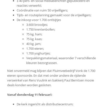
± 40 pers- en social mediaberichten gepubliceerd en
reacties verwerkt;
Coördinatie van ruim 50 vrijwilligers;
Tijds- en routeplanning gemaakt voor de vrijwilligers;
De inkoop voor 1.700 ontbijtjes
3.600 broodjes;
1.750 krentenbollen;
75 kg. ham;
75 kg. kaas;
40 kg. jam;
1.700 eieren;
1.700 yoghurtjes;
Verpakkingsmateriaal, waaronder 7 verschillende
kleuren bezorgtassen.
Niet onvermeld mag blijven dat Pluimveebedrijf Vonk de 1.700
eieren sponsorde. En dat met onder andere de rijdende
verswinkel van Rens Vuulink en bakkerij Paul Berntsen mooie
deals konden worden gesloten.
Vanaf donderdag 11 februari:
De kerk ingericht als distributiecentrum;