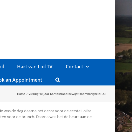
il
Hart van Loil TV
Contact
ok an Appointment
Home
Viering 40 jaar Kontaktraad bewijst saamhorigheid Loil
ie was de dag daarna het decor voor de eerste Loilse
chten voor de brunch. Daarna was het de beurt aan de