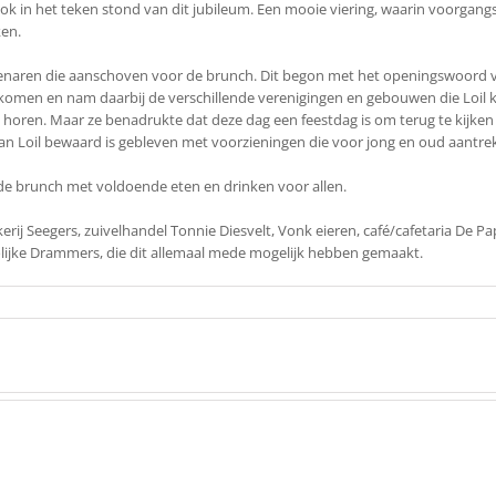
 ook in het teken stond van dit jubileum. Een mooie viering, waarin voorgan
ken.
ilenaren die aanschoven voor de brunch. Dit begon met het openingswoord 
omen en nam daarbij de verschillende verenigingen en gebouwen die Loil ken
horen. Maar ze benadrukte dat deze dag een feestdag is om terug te kijken o
id van Loil bewaard is gebleven met voorzieningen die voor jong en oud aantre
de brunch met voldoende eten en drinken voor allen.
kkerij Seegers, zuivelhandel Tonnie Diesvelt, Vonk eieren, café/cafetaria De 
olijke Drammers, die dit allemaal mede mogelijk hebben gemaakt.