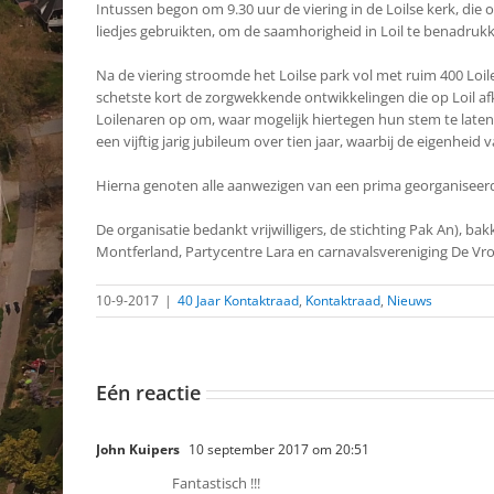
Intussen begon om 9.30 uur de viering in de Loilse kerk, die
liedjes gebruikten, om de saamhorigheid in Loil te benadruk
Na de viering stroomde het Loilse park vol met ruim 400 Lo
schetste kort de zorgwekkende ontwikkelingen die op Loil afk
Loilenaren op om, waar mogelijk hiertegen hun stem te laten 
een vijftig jarig jubileum over tien jaar, waarbij de eigenhe
Hierna genoten alle aanwezigen van een prima georganiseer
De organisatie bedankt vrijwilligers, de stichting Pak An), ba
Montferland, Partycentre Lara en carnavalsvereniging De Vr
10-9-2017
|
40 Jaar Kontaktraad
,
Kontaktraad
,
Nieuws
Eén reactie
John Kuipers
10 september 2017 om 20:51
Fantastisch !!!