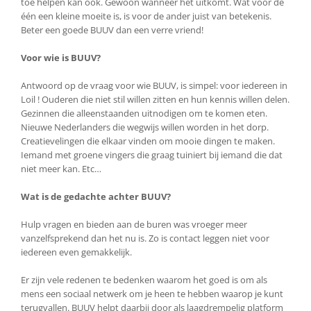
toe helpen kan ook. Gewoon wanneer het uitkomt. Wat voor de
één een kleine moeite is, is voor de ander juist van betekenis.
Beter een goede BUUV dan een verre vriend!
Voor wie is BUUV?
Antwoord op de vraag voor wie BUUV, is simpel: voor iedereen in
Loil ! Ouderen die niet stil willen zitten en hun kennis willen delen.
Gezinnen die alleenstaanden uitnodigen om te komen eten.
Nieuwe Nederlanders die wegwijs willen worden in het dorp.
Creatievelingen die elkaar vinden om mooie dingen te maken.
Iemand met groene vingers die graag tuiniert bij iemand die dat
niet meer kan. Etc…
Wat is de gedachte achter BUUV?
Hulp vragen en bieden aan de buren was vroeger meer
vanzelfsprekend dan het nu is. Zo is contact leggen niet voor
iedereen even gemakkelijk.
Er zijn vele redenen te bedenken waarom het goed is om als
mens een sociaal netwerk om je heen te hebben waarop je kunt
terugvallen. BUUV helpt daarbij door als laagdrempelig platform