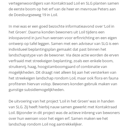
vertegenwoordigers van Kontaktraad Loil en SLG planten samen
de eerste boom op het erf van de heer en mevrouw Peters aan
de Doesburgseweg 19 in Loil.
In mei was er een goed bezochte informatieavond over ‘Loil in
het Groen’. Daarna konden bewoners uit Loil tijdens een
inloopavond in juni hun wensen voor erfinrichting en een eigen
ontwerp op tafel leggen. Samen met een adviseur van SLG is een
individueel beplantingsplan gemaakt dat past binnen het
landschapstype van de bewoner. Via deze actie worden de erven
verfraaid met streekeigen beplanting, zoals een enkele boom,
struikenrij, haag, hoogstamboomgaard of combinatie van
mogelijkheden. Dit draagt niet alleen bij aan het versterken van
het streekeigen landschap rondom Loil, maar ook flora en fauna
profiteren hiervan volop. Bewoners konden gebruik maken van
gunstige subsidiemogelijkheden.
De uitvoering van het project ‘Loil in het Groen’ was in handen
van SLG. Zij heeft hierbij nauw samen gewerkt met Kontaktraad
Loil. Bijzonder in dit project was de actieve inbreng van bewoners
over hun wensen voor het eigen erf. Samen maken we het
landschap rondom Loil nog aantrekkelijker.