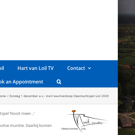
il
Hart van Loil TV
Contact
ok an Appointment
ome
Zondag 1 december a.s.: start kaartverkoop Openluchtspel Loil 2020
htspel ‘Nooit meer…’
 Duitse munitie. Daarbij komen