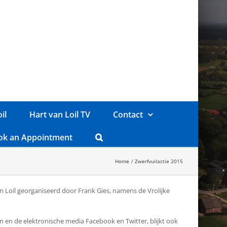
il
Hart van Loil TV
Contact
ok an Appointment
Home
Zwerfvuilactie 2015
n Loil georganiseerd door Frank Gies, namens de Vrolijke
n de elektronische media Facebook en Twitter, blijkt ook