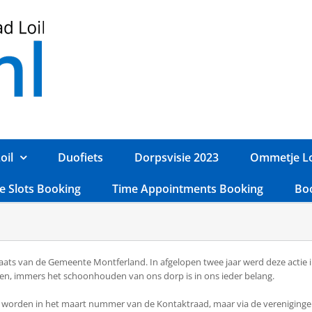
oil
Duofiets
Dorpsvisie 2023
Ommetje Lo
e Slots Booking
Time Appointments Booking
Bo
laats van de Gemeente Montferland. In afgelopen twee jaar werd deze actie i
men, immers het schoonhouden van ons dorp is in ons ieder belang.
orden in het maart nummer van de Kontaktraad, maar via de verenigingen e