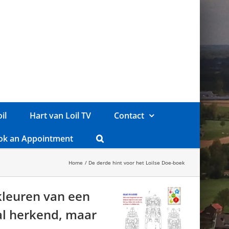
il
Hart van Loil TV
Contact
ok an Appointment
Home
De derde hint voor het Loilse Doe-boek
kleuren van een
 al herkend, maar