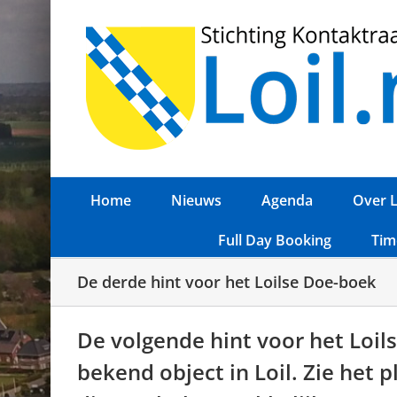
Ga
naar
inhoud
Home
Nieuws
Agenda
Over L
Full Day Booking
Tim
De derde hint voor het Loilse Doe-boek
De volgende hint voor het Loil
bekend object in Loil. Zie het 