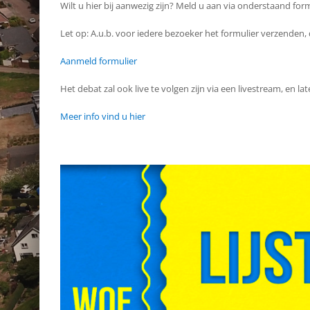
Wilt u hier bij aanwezig zijn? Meld u aan via onderstaand form
Let op: A.u.b. voor iedere bezoeker het formulier verzenden, 
Aanmeld formulier
Het debat zal ook live te volgen zijn via een livestream, en late
Meer info vind u hier