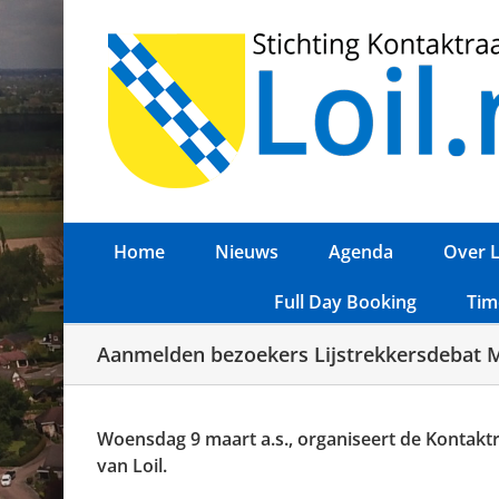
Ga
naar
inhoud
Home
Nieuws
Agenda
Over L
Full Day Booking
Tim
Aanmelden bezoekers Lijstrekkersdebat 
Woensdag 9 maart a.s., organiseert de Kontaktra
van Loil.