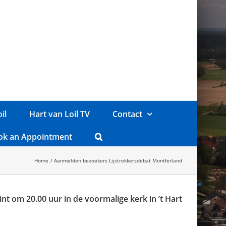
il
Hart van Loil TV
Contact
ok an Appointment
Home
Aanmelden bezoekers Lijstrekkersdebat Montferland
nt om 20.00 uur in de voormalige kerk in ’t Hart