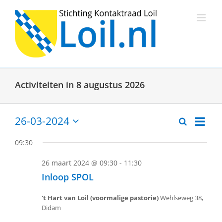
Ga
naar
inhoud
Activiteiten in 8 augustus 2026
Activit
26-03-2024
Zoeken
Activitei
Dag
weerg
Selecteer
een
naviga
Zoeken
09:30
datum.
en
26 maart 2024 @ 09:30
-
11:30
weergev
Inloop SPOL
navigati
't Hart van Loil (voormalige pastorie)
Wehlseweg 38,
Didam