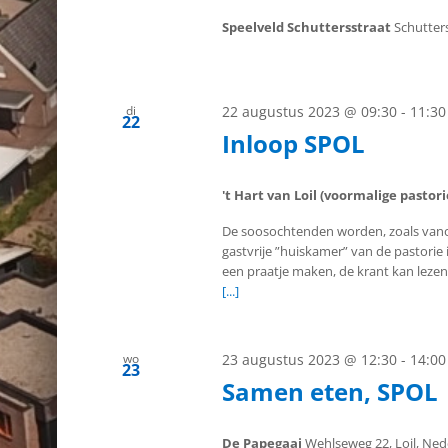
Speelveld Schuttersstraat
Schutters
di
22 augustus 2023 @ 09:30
-
11:30
22
Inloop SPOL
't Hart van Loil (voormalige pastor
De soosochtenden worden, zoals vano
gastvrije ”huiskamer” van de pastorie i
een praatje maken, de krant kan lezen
[...]
wo
23 augustus 2023 @ 12:30
-
14:00
23
Samen eten, SPOL
De Papegaai
Wehlseweg 22, Loil, Ne