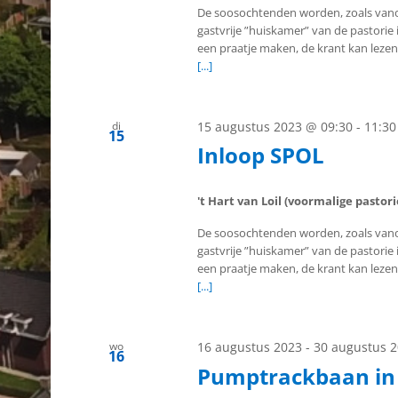
De soosochtenden worden, zoals vano
gastvrije ”huiskamer” van de pastorie i
een praatje maken, de krant kan lezen
[...]
di
15 augustus 2023 @ 09:30
-
11:30
15
Inloop SPOL
't Hart van Loil (voormalige pastor
De soosochtenden worden, zoals vano
gastvrije ”huiskamer” van de pastorie i
een praatje maken, de krant kan lezen
[...]
wo
16 augustus 2023
-
30 augustus 
16
Pumptrackbaan in 