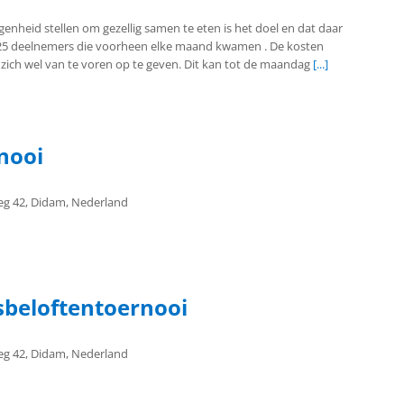
enheid stellen om gezellig samen te eten is het doel en dat daar
m 25 deelnemers die voorheen elke maand kwamen . De kosten
t zich wel van te voren op te geven. Dit kan tot de maandag
[...]
rnooi
g 42, Didam, Nederland
sbeloftentoernooi
g 42, Didam, Nederland