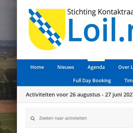
Ga
naar
inhoud
Home
Nieuws
Agenda
Over L
Full Day Booking
Tim
Activiteiten voor 26 augustus - 27 juni 202
Activiteiten
Vul
een
keyword