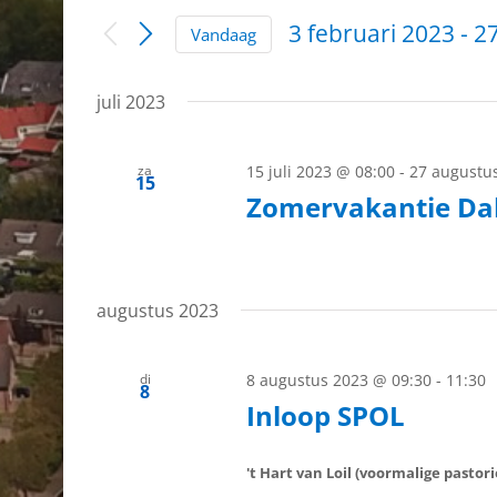
Zoeken
in.
3 februari 2023
 - 
27
Vandaag
en
Zoek
Selecteer
voor
weergeven
een
Activiteiten
datum.
juli 2023
met
navigatie
keyword.
za
15 juli 2023 @ 08:00
-
27 augustu
15
Zomervakantie Dalt
augustus 2023
di
8 augustus 2023 @ 09:30
-
11:30
8
Inloop SPOL
't Hart van Loil (voormalige pastor