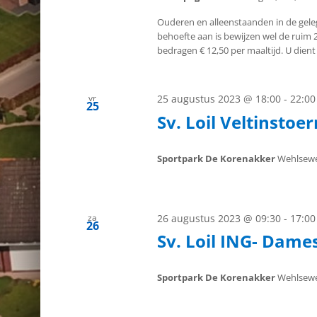
Ouderen en alleenstaanden in de geleg
behoefte aan is bewijzen wel de rui
bedragen € 12,50 per maaltijd. U dien
vr
25 augustus 2023 @ 18:00
-
22:00
25
Sv. Loil Veltinstoe
Sportpark De Korenakker
Wehlsewe
za
26 augustus 2023 @ 09:30
-
17:00
26
Sv. Loil ING- Dame
Sportpark De Korenakker
Wehlsewe