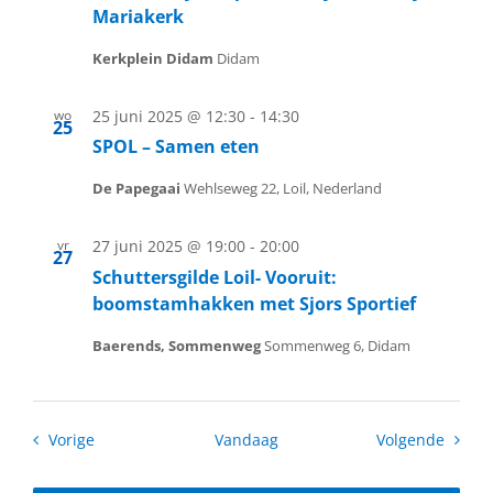
Mariakerk
Kerkplein Didam
Didam
wo
25 juni 2025 @ 12:30
-
14:30
25
SPOL – Samen eten
De Papegaai
Wehlseweg 22, Loil, Nederland
vr
27 juni 2025 @ 19:00
-
20:00
27
Schuttersgilde Loil- Vooruit:
boomstamhakken met Sjors Sportief
Baerends, Sommenweg
Sommenweg 6, Didam
Activiteiten
Activit
Vorige
Vandaag
Volgende