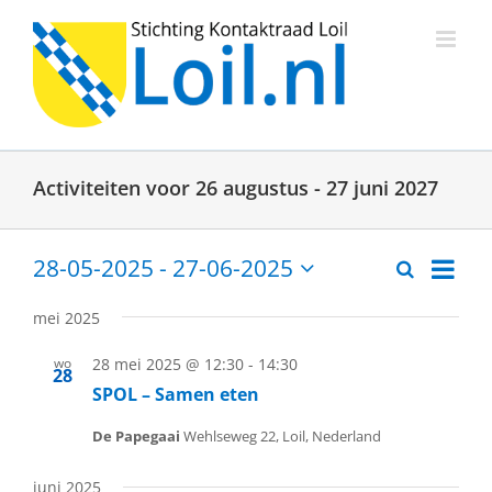
Ga
naar
inhoud
Activiteiten voor 26 augustus - 27 juni 2027
Activit
28-05-2025
 - 
27-06-2025
Zoeken
Activitei
Lijst
weerg
Selecteer
een
naviga
Zoeken
mei 2025
datum.
en
wo
28 mei 2025 @ 12:30
-
14:30
28
weergev
SPOL – Samen eten
navigati
De Papegaai
Wehlseweg 22, Loil, Nederland
juni 2025