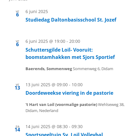
vr
6 juni 2025
6
Studiedag Daltonbasisschool St. Jozef
vr
6 juni 2025 @ 19:00
-
20:00
6
Schuttersgilde Loil- Vooruit:
boomstamhakken met Sjors Sportief
Baerends, Sommenweg
Sommenweg 6, Didam
vr
13 juni 2025 @ 09:00
-
10:00
13
Doordeweekse viering in de pastorie
't Hart van Loil (voormalige pastorie)
Wehlseweg 38,
Didam, Nederland
za
14 juni 2025 @ 08:30
-
09:30
14
Sportspeeltuin Sv. Loil Volleybal